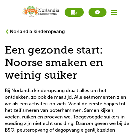
Norlandia kinderopvang
book
Werken bij
a
Een gezonde start:
tour
book
Direct inschrijven
a
Noorse smaken en
tour
Kinderopvang
weinig suiker
Peuteropvang
Bij Norlandia kinderopvang draait alles om het 
ontdekken, zo ook de maaltijd. Alle eetmomenten zien 
we als een activiteit op zich. Vanaf de eerste hapjes tot 
BSO
het zelf smeren van boterhammen. Samen kijken, 
voelen, ruiken en proeven we. Toegevoegde suikers in 
Zoek locatie
voeding zijn niet echt ons ding. Daarom geven we bij de 
BSO, peuteropvang of dagopvang eigenlijk zelden 