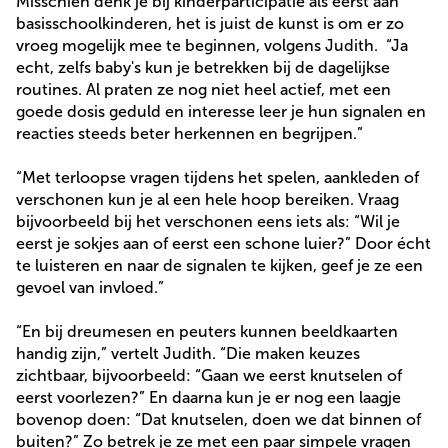
Misschien denk je bij kinderparticipatie als eerst aan
basisschoolkinderen, het is juist de kunst is om er zo
vroeg mogelijk mee te beginnen, volgens Judith. “Ja
echt, zelfs baby's kun je betrekken bij de dagelijkse
routines. Al praten ze nog niet heel actief, met een
goede dosis geduld en interesse leer je hun signalen en
reacties steeds beter herkennen en begrijpen.”
“Met terloopse vragen tijdens het spelen, aankleden of
verschonen kun je al een hele hoop bereiken. Vraag
bijvoorbeeld bij het verschonen eens iets als: “Wil je
eerst je sokjes aan of eerst een schone luier?” Door écht
te luisteren en naar de signalen te kijken, geef je ze een
gevoel van invloed.”
“En bij dreumesen en peuters kunnen beeldkaarten
handig zijn,” vertelt Judith.
“Die maken keuzes
zichtbaar, bijvoorbeeld: “Gaan we eerst knutselen of
eerst voorlezen?” En daarna kun je er nog een laagje
bovenop doen: “Dat knutselen, doen we dat binnen of
buiten?” Zo betrek je ze met een paar simpele vragen