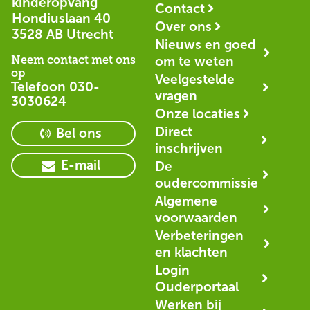
kinderopvang
Contact
Hondiuslaan 40
Over ons
3528 AB Utrecht
Nieuws en goed
Neem contact met ons
om te weten
op
Veelgestelde
Telefoon
030-
vragen
3030624
Onze locaties
Direct
Bel ons
inschrijven
E-mail
De
oudercommissie
Algemene
voorwaarden
Verbeteringen
en klachten
Login
Ouderportaal
Werken bij