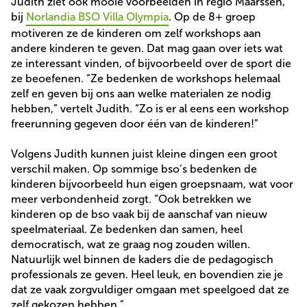
Judith ziet ook mooie voorbeelden in regio Maarssen,
bij
Norlandia BSO Villa Olympia
. Op de 8+ groep
motiveren ze de kinderen om zelf workshops aan
andere kinderen te geven. Dat mag gaan over iets wat
ze interessant vinden, of bijvoorbeeld over de sport die
ze beoefenen. “Ze bedenken de workshops helemaal
zelf en geven bij ons aan welke materialen ze nodig
hebben,” vertelt Judith. “Zo is er al eens een workshop
freerunning gegeven door één van de kinderen!”
Volgens Judith kunnen juist kleine dingen een groot
verschil maken. Op sommige bso’s bedenken de
kinderen bijvoorbeeld hun eigen groepsnaam, wat voor
meer verbondenheid zorgt. “Ook betrekken we
kinderen op de bso vaak bij de aanschaf van nieuw
speelmateriaal. Ze bedenken dan samen, heel
democratisch, wat ze graag nog zouden willen.
Natuurlijk wel binnen de kaders die de pedagogisch
professionals ze geven. Heel leuk, en bovendien zie je
dat ze vaak zorgvuldiger omgaan met speelgoed dat ze
zelf gekozen hebben.”