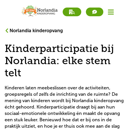
Norlandia kinderopvang
book
Werken bij
a
Kinderparticipatie bij
tour
book
Direct inschrijven
a
Norlandia: elke stem
tour
Kinderopvang
telt
Peuteropvang
Kinderen laten meebeslissen over de activiteiten, 
groepsregels of zelfs de inrichting van de ruimte? De 
mening van kinderen wordt bij Norlandia kinderopvang 
BSO
écht gehoord. Kinderparticipatie draagt bij aan hun 
sociaal-emotionele ontwikkeling én maakt de opvang 
Zoek locatie
een stuk leuker. Benieuwd hoe dat er bij ons in de 
praktijk uitziet, en hoe je er thuis ook mee aan de slag 