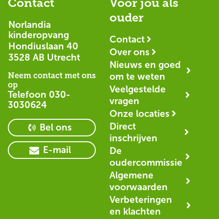
Contact
Voor jou als
ouder
Norlandia
kinderopvang
Contact
Hondiuslaan 40
Over ons
3528 AB Utrecht
Nieuws en goed
Neem contact met ons
om te weten
op
Veelgestelde
Telefoon
030-
vragen
3030624
Onze locaties
Direct
Bel ons
inschrijven
E-mail
De
oudercommissie
Algemene
voorwaarden
Verbeteringen
en klachten