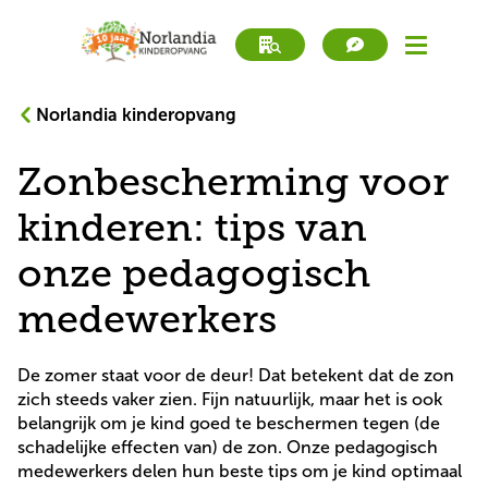
Norlandia kinderopvang
book
Werken bij
a
Zonbescherming voor
tour
book
Direct inschrijven
a
kinderen: tips van
tour
Kinderopvang
onze pedagogisch
medewerkers
Peuteropvang
De zomer staat voor de deur! Dat betekent dat de zon 
BSO
zich steeds vaker zien. Fijn natuurlijk, maar het is ook 
belangrijk om je kind goed te beschermen tegen (de 
schadelijke effecten van) de zon. Onze pedagogisch 
Zoek locatie
medewerkers delen hun beste tips om je kind optimaal 