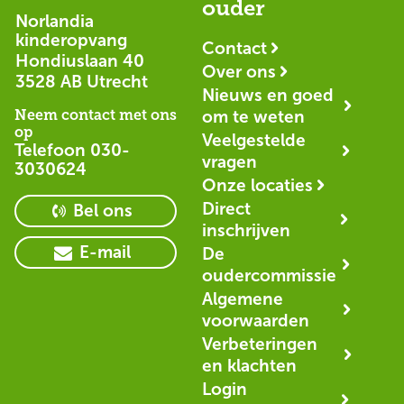
ouder
Norlandia
kinderopvang
Contact
Hondiuslaan 40
Over ons
3528 AB Utrecht
Nieuws en goed
Neem contact met ons
om te weten
op
Veelgestelde
Telefoon
030-
vragen
3030624
Onze locaties
Direct
Bel ons
inschrijven
E-mail
De
oudercommissie
Algemene
voorwaarden
Verbeteringen
en klachten
Login