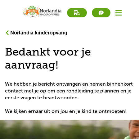
Norlandia kinderopvang
book
Werken bij
a
Bedankt voor je
tour
book
Direct inschrijven
a
aanvraag!
tour
Kinderopvang
We hebben je bericht ontvangen en nemen binnenkort
Peuteropvang
contact met je op om een rondleiding te plannen en je
eerste vragen te beantwoorden.
BSO
We kijken ernaar uit om jou en je kind te ontmoeten!
Zoek locatie