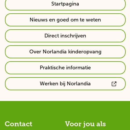
Misschien
Startpagina
vind
je
Misschien
Nieuws en goed om te weten
dit
vind
ook
je
Misschien
Direct inschrijven
leuk:
dit
vind
ook
je
Misschien
Over Norlandia kinderopvang
leuk:
dit
vind
ook
je
Misschien
Praktische informatie
leuk:
dit
vind
ook
je
Misschien
Werken bij Norlandia
leuk:
dit
vind
ook
je
leuk:
dit
ook
leuk:
Contact
Voor jou als