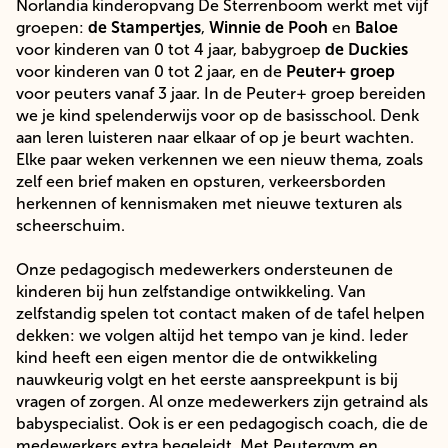
Norlandia kinderopvang De Sterrenboom werkt met vijf
groepen:
de Stampertjes
,
Winnie de Pooh
en
Baloe
voor kinderen van 0 tot 4 jaar, babygroep
de Duckies
voor kinderen van 0 tot 2 jaar, en de
Peuter+ groep
voor peuters vanaf 3 jaar. In de Peuter+ groep bereiden
we je kind spelenderwijs voor op de basisschool. Denk
aan leren luisteren naar elkaar of op je beurt wachten.
Elke paar weken verkennen we een nieuw thema, zoals
zelf een brief maken en opsturen, verkeersborden
herkennen of kennismaken met nieuwe texturen als
scheerschuim.
Onze pedagogisch medewerkers ondersteunen de
kinderen bij hun zelfstandige ontwikkeling. Van
zelfstandig spelen tot contact maken of de tafel helpen
dekken: we volgen altijd het tempo van je kind. Ieder
kind heeft een eigen mentor die de ontwikkeling
nauwkeurig volgt en het eerste aanspreekpunt is bij
vragen of zorgen. Al onze medewerkers zijn getraind als
babyspecialist. Ook is er een pedagogisch coach, die de
medewerkers extra begeleidt. Met Peutergym en