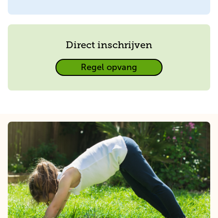
contact
op
Direct inschrijven
Direct
Regel opvang
inschrijven