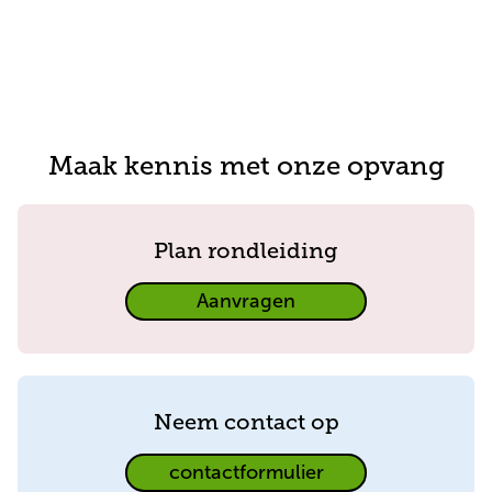
Maak kennis met onze opvang
Plan rondleiding
Plan
Aanvragen
rondleiding
Neem contact op
Neem
contactformulier