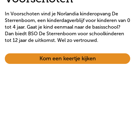
In Voorschoten vind je Norlandia kinderopvang De 
Sterrenboom, een kinderdagverblijf voor kinderen van 0 
tot 4 jaar. Gaat je kind eenmaal naar de basisschool? 
Dan biedt BSO De Sterrenboom voor schoolkinderen 
Norlandia
Kom een keertje kijken
kinderopvang
De
Sterrenboom
–
Voorschoten