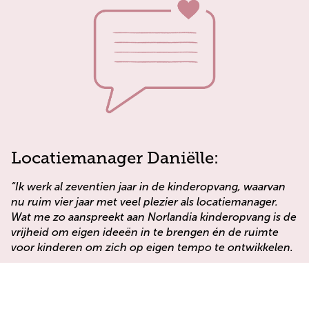
Locatiemanager Daniëlle:
“Ik werk al zeventien jaar in de kinderopvang, waarvan
nu ruim vier jaar met veel plezier als locatiemanager.
Wat me zo aanspreekt aan Norlandia kinderopvang is de
vrijheid om eigen ideeën in te brengen é
n de ruimte
voor kinderen om zich op eigen tempo te ontwikkelen.
Het mooiste aan kinderopvang De Sterrenboom vind ik
het hechte en betrokken team, dat elke dag vol
enthousiasme voor de kinderen klaarstaat. Met elkaar