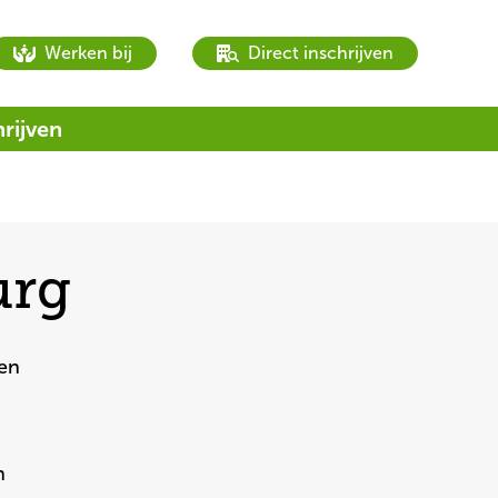
book
book
Werken bij
Direct inschrijven
a
a
tour
tour
hrijven
urg
en 
 