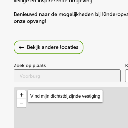
veilige en inspirerende omgeving.

Benieuwd naar de mogelijkheden bij Kinderopva
onze opvang!
Bekijk andere locaties
Zoek
jouw
Zoek op plaats
locatie
K
Voorburg
+
Vind mijn dichtstbijzijnde vestiging
−