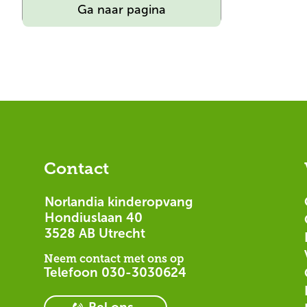
Norlandia
Ga naar pagina
kinderopvang
Oosteinde
–
Voorburg
Contact
Norlandia kinderopvang
Hondiuslaan 40
3528 AB Utrecht
Neem contact met ons op
Telefoon
030-3030624