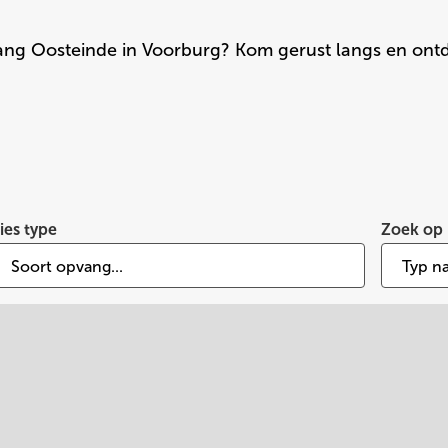
ng Oosteinde in Voorburg? Kom gerust langs en ontd
ies type
Zoek op 
Soort opvang...
Typ na