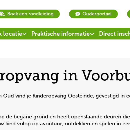
book
book
Boek een rondleiding
Ouderportaal
a
a
tour
tour
 locatie
Praktische informatie
Direct insc
eropvang in Voorb
n Oud vind je Kinderopvang Oosteinde, gevestigd in e
ch op de begane grond en heeft openslaande deuren die 
uw kind volop op avontuur, ontdekken en spelen in een