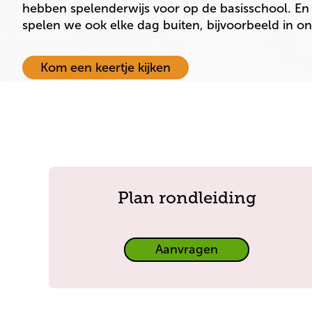
hebben spelenderwijs voor op de basisschool. En n
spelen we ook elke dag buiten, bijvoorbeeld in onz
Norlandia
Kom een keertje kijken
peuteropvang
Zijlwatering
–
Wassenaar
Plan rondleiding
Plan
Aanvragen
rondleiding