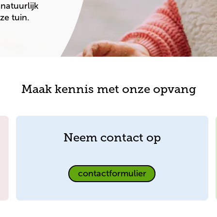
atuurlijk 
e tuin. 
Maak kennis met onze opvang
Neem contact op
Neem
contactformulier
contact
op