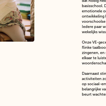
dat nodig heb
basisschool. D
emotionele o
ontwikkeling
voorschoolse
Iedere paar w
wekelijks wiss
Onze VE-gece
flinke taalbo
zingenen, en 
elkaar te lui
woordenschat
Daarnaast sti
activiteiten 
op sociaal-em
belangrijke v
beurt wachte