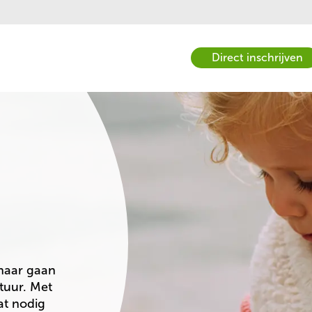
book
Direct inschrijven
a
tour
naar gaan 
tuur. Met 
t nodig 