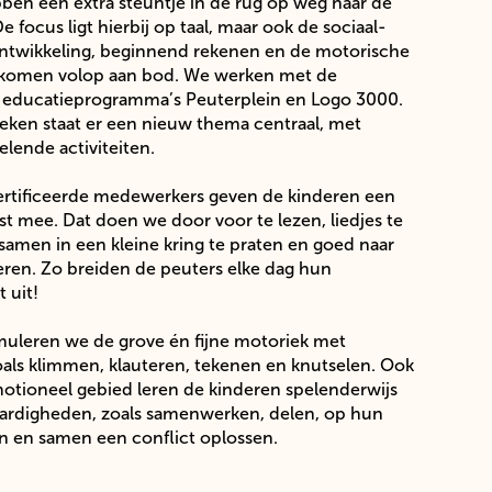
ben een extra steuntje in de rug op weg naar de
e focus ligt hierbij op taal, maar ook de sociaal-
ntwikkeling, beginnend rekenen en de motorische
 komen volop aan bod. We werken met de
 educatieprogramma’s Peuterplein en Logo 3000.
eken staat er een nieuw thema centraal, met
elende activiteiten.
rtificeerde medewerkers geven de kinderen een
ost mee. Dat doen we door voor te lezen, liedjes te
samen in een kleine kring te praten en goed naar
steren. Zo breiden de peuters elke dag hun
 uit!
muleren we de grove én fijne motoriek met
zoals klimmen, klauteren, tekenen en knutselen. Ook
otioneel gebied leren de kinderen spelenderwijs
aardigheden, zoals samenwerken, delen, op hun
n en samen een conflict oplossen.