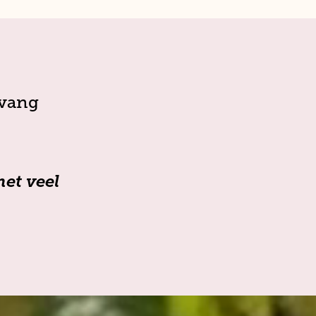
pvang
et veel