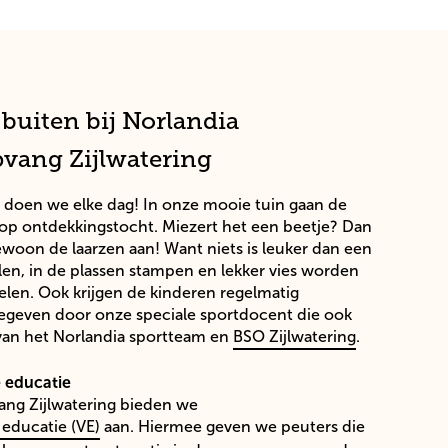
 buiten bij Norlandia
vang Zijlwatering
n doen we elke dag
!
In onze
mooie
tuin
gaan
de
 op ontdekkingstocht. Miezert het een beetje? Dan
woon de laarzen aan! Want niets is leuker dan een
alen, in de plassen stampen en lekker vies worden
elen.
Ook krijgen de kinderen regelmatig
egeven door onze speciale sportdocent die ook
van het Norlandia sportteam en
BSO Zijlwatering
.
 educatie
ang Zijlwatering
bieden we
educatie (VE)
aan. Hiermee geven we
peuters
die