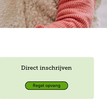
Direct inschrijven
Direct
Regel opvang
inschrijven