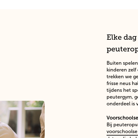
Elke dag
peuterop
B
uiten spele
kinderen zelf
trekken we ge
frisse neus h
tijdens het sp
peutergym, g
onderdeel is 
Voorschoolse
Bij
p
euteropv
voorschoolse 